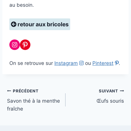
au besoin.
retour aux bricoles
Instagram
Pinterest
On se retrouve sur
Instagram
ou
Pinterest
.
Navigation
PRÉCÉDENT
SUIVANT
Savon thé à la menthe
Œufs souris
de
fraîche
l’article