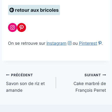
retour aux bricoles
Instagram
Pinterest
On se retrouve sur
Instagram
ou
Pinterest
.
Navigation
PRÉCÉDENT
SUIVANT
Savon son de riz et
Cake marbré de
de
amande
François Perret
l’article