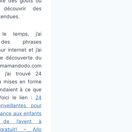
pte des goûts ou
 découvrir des
tendues.
le temps, j’ai
 des phrases
ur internet et j’ai
ble découverte du
mamandodo.com
l j’ai trouvé 24
à mises en forme
ondaient à ce que
Voici le lien :
24
nveillantes pour
iance aux enfants
r de l’avent à
gratuit) – Allo