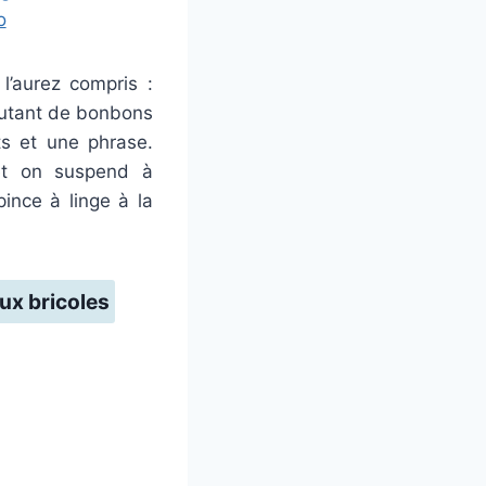
o
l’aurez compris :
autant de bonbons
ts et une phrase.
t on suspend à
pince à linge à la
ux bricoles