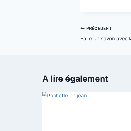
Navigation
PRÉCÉDENT
Faire un savon avec 
de
l’article
A lire également