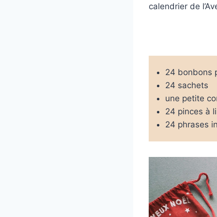
calendrier de l’A
24 bonbons p
24 sachets
une petite c
24 pinces à l
24 phrases in