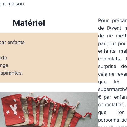
vent maison.
Pour prépar
Matériel
de l’Avent m
de ne mett
ar enfants
par jour po
enfants ma
orde
chocolats. 
inge
surprise d
spirantes.
cela ne reve
que les c
supermarché
€ par enfa
chocolatier
que l’o
personnalise