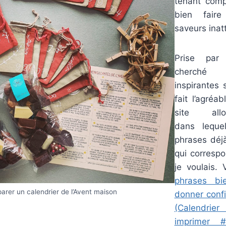
tenant com
bien faire
saveurs inat
Prise par 
cherché
inspirantes s
fait l’agréa
site allo
dans leque
phrases déj
qui corresp
je voulais. 
phrases bie
arer un calendrier de l’Avent maison
donner conf
(Calendrie
imprimer #