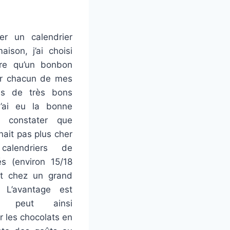
er un calendrier
aison, j’ai choisi
re qu’un bonbon
ur chacun de mes
is de très bons
J’ai eu la bonne
e constater que
nait pas plus cher
alendriers de
s (environ 15/18
nt chez un grand
). L’avantage est
n peut ainsi
r les chocolats en