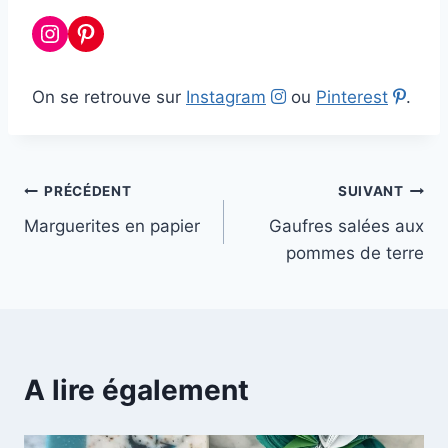
Instagram
Pinterest
On se retrouve sur
Instagram
ou
Pinterest
.
Navigation
PRÉCÉDENT
SUIVANT
Marguerites en papier
Gaufres salées aux
de
pommes de terre
l’article
A lire également