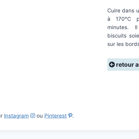
Cuire dans u
à 170°C p
minutes. I
biscuits soi
sur les bords
retour a
ur
Instagram
ou
Pinterest
.