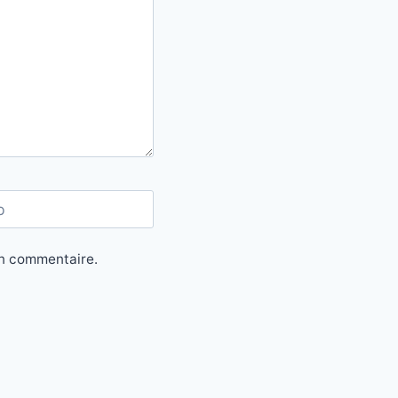
b
in commentaire.