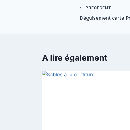
Navigation
PRÉCÉDENT
Déguisement carte 
de
l’article
A lire également