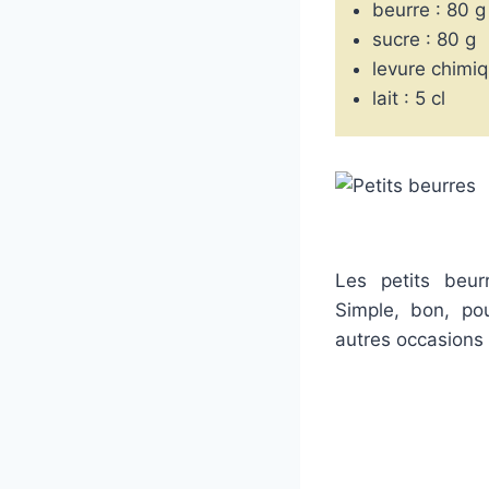
beurre : 80 g
sucre : 80 g
levure chimiqu
lait : 5 cl
Les petits beur
Simple, bon, pou
autres occasions