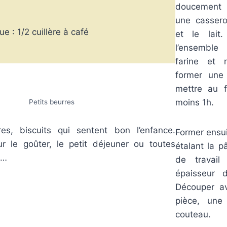
doucement 
une cassero
e : 1/2 cuillère à café
et le lait.
l’ensemble
farine et 
former une 
mettre au f
moins 1h.
Petits beurres
res, biscuits qui sentent bon l’enfance.
Former ensui
r le goûter, le petit déjeuner ou toutes
étalant la p
 …
de travail
épaisseur 
Découper a
pièce, une
couteau.