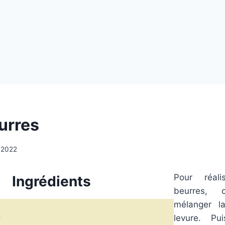
urres
l 2022
Pour réali
Ingrédients
beurres, 
mélanger l
g
levure. Pu