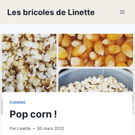
Skip
Les bricoles de Linette
to
content
CUISINE
Pop corn !
Par
Linette
30 mars 2022